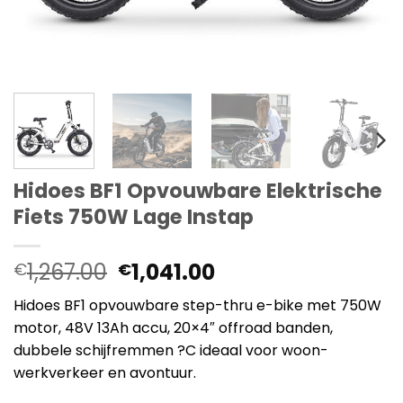
Hidoes BF1 Opvouwbare Elektrische
Fiets 750W Lage Instap
Oorspronkelijke
Huidige
1,267.00
1,041.00
€
€
prijs
prijs
Hidoes BF1 opvouwbare step-thru e-bike met 750W
was:
is:
motor, 48V 13Ah accu, 20×4″ offroad banden,
€1,267.00.
€1,041.00.
dubbele schijfremmen ?C ideaal voor woon-
werkverkeer en avontuur.