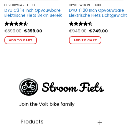
OPVOUWBARE E-BIKE
OPVOUWBARE E-BIKE
DYU C3 14 Inch Opvouwbare
DYU T1 20 Inch Opvouwbare
Elektrische Fiets 34km Bereik
Elektrische Fiets Lichtgewicht
Oorspronkelijke
Huidige
Oorspronkelijke
Huidige
Gewaardeerd
€
599.00
€
399.00
Gewaardeerd
€
949.00
€
749.00
prijs
prijs
prijs
prijs
4.5
uit 5
Dit
4.5
uit 5
Dit
was:
is:
was:
is:
ADD TO CART
ADD TO CART
0.
product
product
€599.00.
€399.00.
€949.00.
€749.00.
heeft
heeft
meerdere
meerdere
variaties.
variaties.
Deze
Deze
optie
optie
kan
kan
gekozen
gekozen
worden
worden
op
op
Join the Volt bike family
de
de
ina
productpagina
productpagin
Products