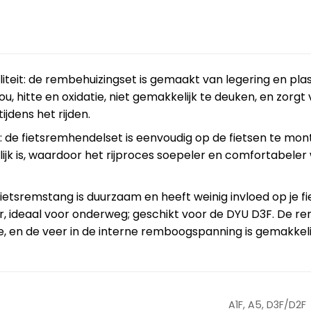
iteit: de rembehuizingset is gemaakt van legering en pla
, hitte en oxidatie, niet gemakkelijk te deuken, en zorg
dens het rijden.
n: de fietsremhendelset is eenvoudig op de fietsen te mon
jk is, waardoor het rijproces soepeler en comfortabeler 
fietsremstang is duurzaam en heeft weinig invloed op je fi
, ideaal voor onderweg; geschikt voor de DYU D3F. De r
ie, en de veer in de interne remboogspanning is gemakkeli
A1F, A5, D3F/D2F