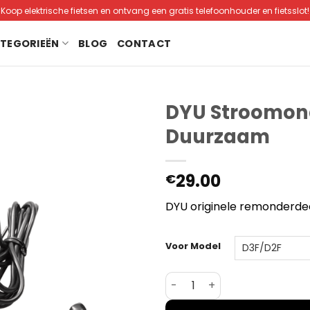
Koop elektrische fietsen en ontvang een gratis telefoonhouder en fietsslot!
ATEGORIEËN
BLOG
CONTACT
DYU Stroomon
Duurzaam
29.00
€
DYU originele remonderdee
Voor Model
DYU Stroomonderbrekende