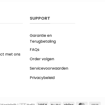
SUPPORT
Garantie en
Terugbetaling
FAQs
ct met ons
Order volgen
Servicevoorwaarden
Privacybeleid
Visa
PayPal
Stripe
MasterCar
Ca