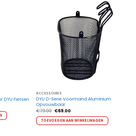
ACCESSOIRES
DYU D-Serie Voormand Aluminium
r DYU Fietsen
Opvouwbaar
Oorspronkelijke
Huidige
€
79.00
€
69.00
prijs
prijs
N
was:
is:
TOEVOEGEN AAN WINKELWAGEN
€79.00.
€69.00.