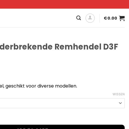
€
0.00
derbrekende Remhendel D3F
l, geschikt voor diverse modellen.
WISSEN
 Remhendel D3F Duurzaam aantal