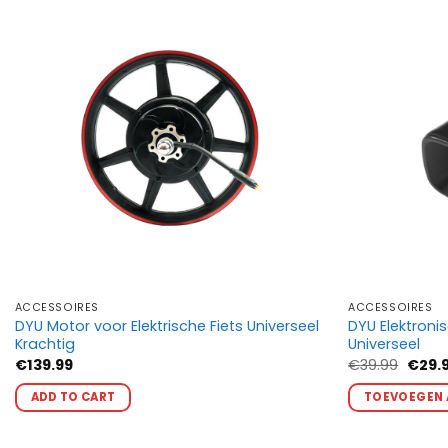
ACCESSOIRES
ACCESSOIRES
DYU Motor voor Elektrische Fiets Universeel
DYU Elektroni
Krachtig
Universeel
Oorsp
€
139.99
€
39.99
€
29.
prijs
Dit
was:
ADD TO CART
TOEVOEGEN 
product
€39.9
heeft