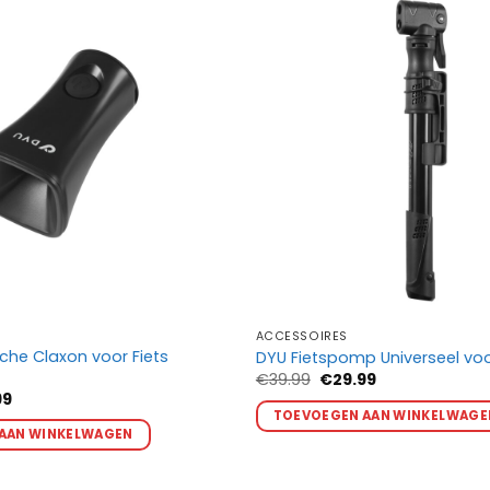
ACCESSOIRES
sche Claxon voor Fiets
DYU Fietspomp Universeel voo
Oorspronkelijke
Huidige
€
39.99
€
29.99
prijs
prijs
ronkelijke
Huidige
99
was:
is:
prijs
TOEVOEGEN AAN WINKELWAGE
€39.99.
€29.99.
is:
AAN WINKELWAGEN
9.
€29.99.