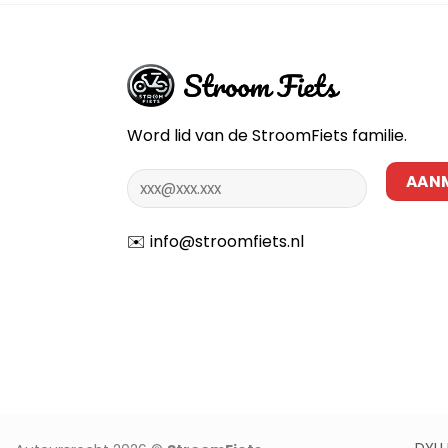
meerdere
variaties.
Deze
optie
kan
gekozen
Word lid van de StroomFiets familie.
worden
op
de
productpagina
✉️
info@stroomfiets.nl