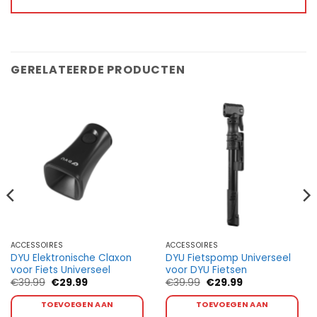
GERELATEERDE PRODUCTEN
ACCESSOIRES
ACCESSOIRES
DYU Elektronische Claxon
DYU Fietspomp Universeel
voor Fiets Universeel
voor DYU Fietsen
Oorspronkelijke
Huidige
Oorspronkelijke
Huidige
€
39.99
€
29.99
€
39.99
€
29.99
prijs
prijs
prijs
prijs
was:
is:
was:
is:
TOEVOEGEN AAN
TOEVOEGEN AAN
€39.99.
€29.99.
€39.99.
€29.99.