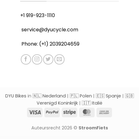
+1 919-923-1110
service@dyucycle.com
Phone: (+1) 2039204659
DYU Bikes
in
🇳🇱 Nederland
|
🇵🇱 Polen
|
🇪🇸 Spanje
|
🇬🇧
Verenigd Koninkrijk
|
🇮🇹 Italië
Visa
PayPal
Stripe
MasterCard
Cash
On
Delivery
Auteursrecht 2026 ©
StroomFiets