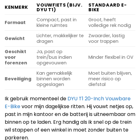
VOUWFIETS (BIJV.
STANDAARD E-
KENMERK
DYU T1)
BIKE
Compact, past in
Groot, heeft
Formaat
kleine ruimtes
volledige rek nodig
Lichter, makkelijker te
Zwaarder, lastig
Gewicht
dragen
voor trappen
Geschikt
Ja, past op
voor
trein/bus indien
Minder flexibel in OV
forenzen
opgevouwen
Kan gemakkelijk
Moet buiten blijven,
Beveiliging
binnen worden
meer risico op
opgeslagen
diefstal
Ik gebruik momenteel de
DYU T1 20-Inch Vouwbare
E-Bike
voor mijn dagelijkse ritten. Hij vouwt netjes op,
past in mijn kantoor en de batterij is uitneembaar om
binnen op te laden. Erg handig als ik snel op de trein
wil stappen of een winkel in moet zonder buiten te
parkeren.