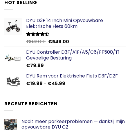
HOT SELLING
DYU D3F 14 Inch Mini Opvouwbare
Elektrische Fiets 60km
Oorspronkelijke
Huidige
€
649.00
€
549.00
Gewaardeerd
4.50
uit 5
prijs
prijs
DYU Controller D3F/A1F/A5/C6/FF500/T1
was:
is:
Gevoelige Besturing
€649.00.
€549.00.
€
79.99
DYU Rem voor Elektrische Fiets D3F/D2F
Prijsklasse:
€
19.99
-
€
45.99
€19.99
tot
€45.99
RECENTE BERICHTEN
Nooit meer parkeerproblemen — dankzij mijn
opvouwbare DYU C2