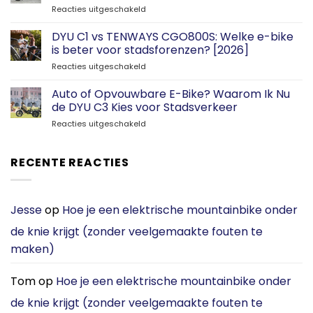
voor
Reacties uitgeschakeld
Nooit
meer
DYU C1 vs TENWAYS CGO800S: Welke e-bike
parkeerproblemen
is beter voor stadsforenzen? [2026]
—
voor
Reacties uitgeschakeld
dankzij
DYU
mijn
C1
Auto of Opvouwbare E-Bike? Waarom Ik Nu
opvouwbare
vs
DYU
de DYU C3 Kies voor Stadsverkeer
TENWAYS
C2
voor
Reacties uitgeschakeld
CGO800S:
Auto
Welke
of
e-
Opvouwbare
RECENTE REACTIES
bike
E-
is
Bike?
beter
Waarom
voor
Ik
Jesse
op
Hoe je een elektrische mountainbike onder
stadsforenzen?
Nu
[2026]
de knie krijgt (zonder veelgemaakte fouten te
de
DYU
maken)
C3
Kies
voor
Tom
op
Hoe je een elektrische mountainbike onder
Stadsverkeer
de knie krijgt (zonder veelgemaakte fouten te