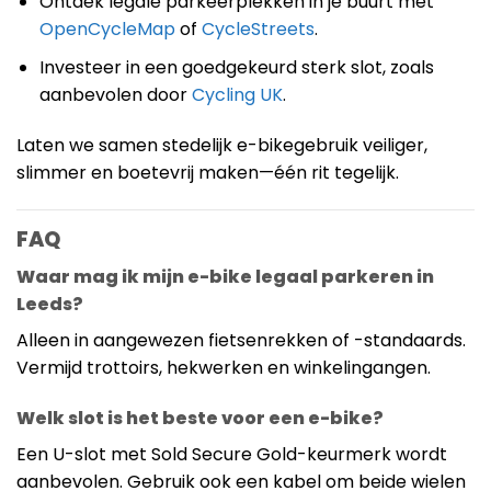
Ontdek legale parkeerplekken in je buurt met
OpenCycleMap
of
CycleStreets
.
Investeer in een goedgekeurd sterk slot, zoals
aanbevolen door
Cycling UK
.
Laten we samen stedelijk e-bikegebruik veiliger,
slimmer en boetevrij maken—één rit tegelijk.
FAQ
Waar mag ik mijn e-bike legaal parkeren in
Leeds?
Alleen in aangewezen fietsenrekken of -standaards.
Vermijd trottoirs, hekwerken en winkelingangen.
Welk slot is het beste voor een e-bike?
Een U-slot met Sold Secure Gold-keurmerk wordt
aanbevolen. Gebruik ook een kabel om beide wielen