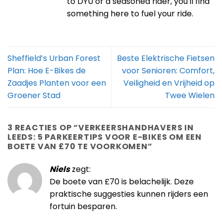
to DYU or a seasoned rider, you'll find
something here to fuel your ride.
Sheffield’s Urban Forest
Beste Elektrische Fietsen
Plan: Hoe E-Bikes de
voor Senioren: Comfort,
Zaadjes Planten voor een
Veiligheid en Vrijheid op
Groener Stad
Twee Wielen
3 REACTIES OP “
VERKEERSHANDHAVERS IN
LEEDS: 5 PARKEERTIPS VOOR E-BIKES OM EEN
BOETE VAN £70 TE VOORKOMEN
”
Niels
zegt:
De boete van £70 is belachelijk. Deze
praktische suggesties kunnen rijders een
fortuin besparen.