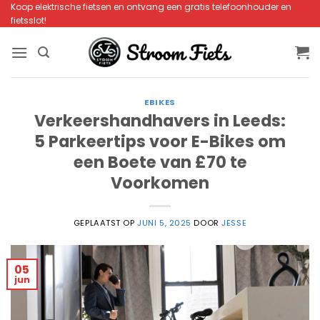
Ga
Koop elektrische fietsen en ontvang een gratis telefoonhouder en
fietsslot!
naar
inhoud
EBIKES
Verkeershandhavers in Leeds:
5 Parkeertips voor E-Bikes om
een Boete van £70 te
Voorkomen
GEPLAATST OP
JUNI 5, 2025
DOOR
JESSE
05
jun