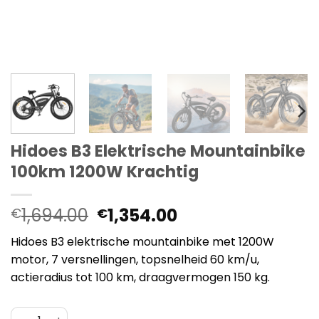
Hidoes B3 Elektrische Mountainbike
100km 1200W Krachtig
Oorspronkelijke
Huidige
1,694.00
1,354.00
€
€
prijs
prijs
Hidoes B3 elektrische mountainbike met 1200W
was:
is:
motor, 7 versnellingen, topsnelheid 60 km/u,
€1,694.00.
€1,354.00.
actieradius tot 100 km, draagvermogen 150 kg.
Hidoes B3 Elektrische Mountainbike 100km 1200W Kracht