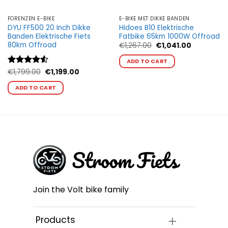
FORENZEN E-BIKE
E-BIKE MET DIKKE BANDEN
DYU FF500 20 Inch Dikke
Hidoes B10 Elektrische
Banden Elektrische Fiets
Fatbike 65km 1000W Offroad
80km Offroad
Oorspronkelijke
Huidige
€
1,267.00
€
1,041.00
prijs
prijs
Dit
was:
is:
ADD TO CART
product
€1,267.00.
€1,041.00.
Oorspronkelijke
Huidige
Gewaardeerd
€
1,799.00
€
1,199.00
heeft
prijs
prijs
4.5
uit 5
Dit
was:
is:
meerdere
ADD TO CART
0.
product
€1,799.00.
€1,199.00.
variaties.
heeft
Deze
meerdere
optie
variaties.
kan
Deze
gekozen
optie
worden
kan
op
gekozen
de
worden
productpagin
op
Join the Volt bike family
de
ina
productpagina
Products