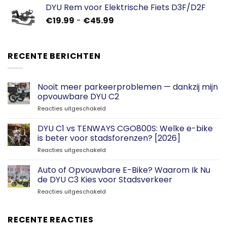
DYU Rem voor Elektrische Fiets D3F/D2F
Prijsklasse:
€
19.99
-
€
45.99
€19.99
tot
€45.99
RECENTE BERICHTEN
Nooit meer parkeerproblemen — dankzij mijn
opvouwbare DYU C2
voor
Reacties uitgeschakeld
Nooit
meer
DYU C1 vs TENWAYS CGO800S: Welke e-bike
parkeerproblemen
is beter voor stadsforenzen? [2026]
—
voor
Reacties uitgeschakeld
dankzij
DYU
mijn
C1
Auto of Opvouwbare E-Bike? Waarom Ik Nu
opvouwbare
vs
DYU
de DYU C3 Kies voor Stadsverkeer
TENWAYS
C2
voor
Reacties uitgeschakeld
CGO800S:
Auto
Welke
of
e-
Opvouwbare
RECENTE REACTIES
bike
E-