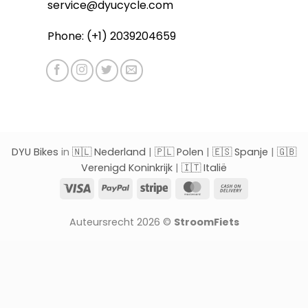
service@dyucycle.com
Phone: (+1) 2039204659
DYU Bikes
in
🇳🇱 Nederland
|
🇵🇱 Polen
|
🇪🇸 Spanje
|
🇬🇧
Verenigd Koninkrijk
|
🇮🇹 Italië
Visa
PayPal
Stripe
MasterCard
Cash
On
Delivery
Auteursrecht 2026 ©
StroomFiets