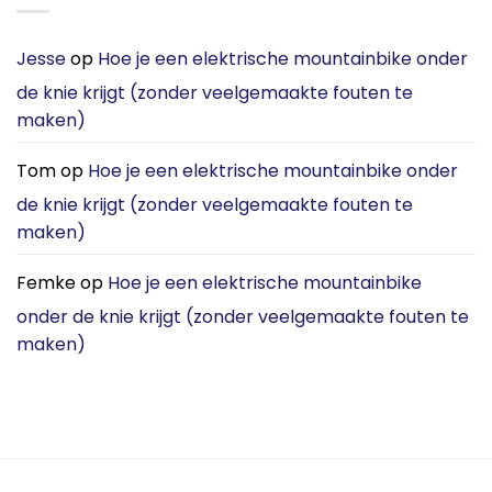
is
Bike?
beter
Waarom
voor
Ik
Jesse
op
Hoe je een elektrische mountainbike onder
stadsforenzen?
Nu
[2026]
de knie krijgt (zonder veelgemaakte fouten te
de
DYU
maken)
C3
Kies
voor
Tom
op
Hoe je een elektrische mountainbike onder
Stadsverkeer
de knie krijgt (zonder veelgemaakte fouten te
maken)
Femke
op
Hoe je een elektrische mountainbike
onder de knie krijgt (zonder veelgemaakte fouten te
maken)