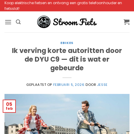
Ga
Koop elektrische fietsen en ontvang een gratis telefoonhouder en
fietsslot!
naar
inhoud
EBIKES
Ik verving korte autoritten door
de DYU C9 — dit is wat er
gebeurde
GEPLAATST OP
FEBRUARI 5, 2026
DOOR
JESSE
05
feb