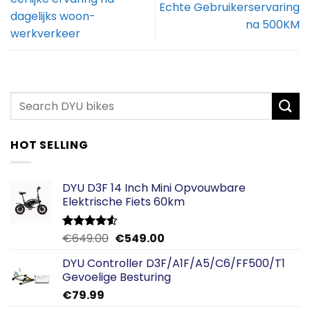
Echte Gebruikerservaring
dagelijks woon-
na 500KM
werkverkeer
HOT SELLING
DYU D3F 14 Inch Mini Opvouwbare
Elektrische Fiets 60km
Oorspronkelijke
Huidige
€
649.00
€
549.00
Gewaardeerd
4.50
uit 5
prijs
prijs
DYU Controller D3F/A1F/A5/C6/FF500/T1
was:
is:
Gevoelige Besturing
€649.00.
€549.00.
€
79.99